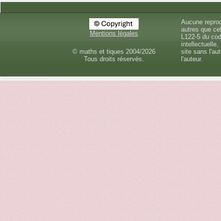
Aucune reprod
autres que cel
Mentions légales
L122-5 du cod
intellectuelle,
© maths et tiques 2004/2026
site sans l'au
Tous droits réservés.
l'auteur.
samedi 8 août 2026