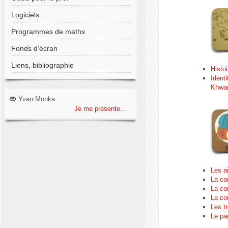
Logiciels
Programmes de maths
Fonds d'écran
Liens, bibliographie
Histoi
Ident
Khwar
Yvan Monka
Je me présente...
Les a
La co
La co
La co
Les tr
Le pa