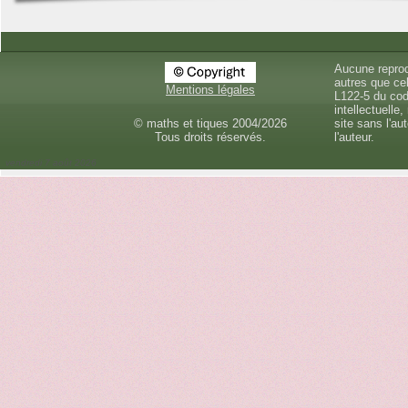
Aucune reprod
autres que cel
Mentions légales
L122-5 du cod
intellectuelle,
© maths et tiques 2004/2026
site sans l'au
Tous droits réservés.
l'auteur.
vendredi 7 août 2026