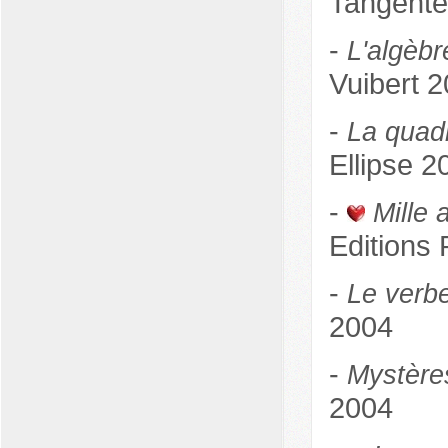
Tangente
-
L'algèbr
Vuibert 
-
La quadr
Ellipse 2
-
Mille 
Editions
-
Le verb
2004
-
Mystères
2004