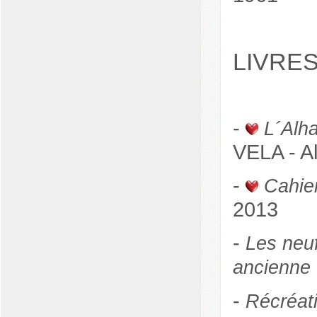
LIVRES
-
L´Alh
VELA - Al
-
Cahier
2013
-
Les neuf
ancienne
-
Récréat