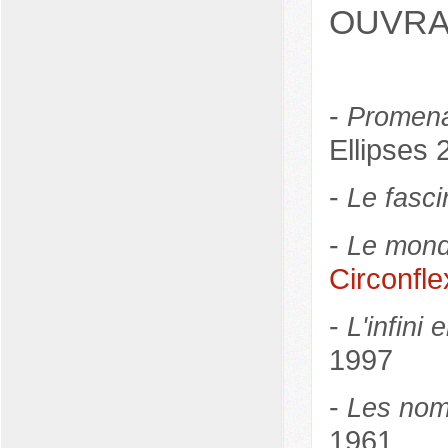
OUVRA
-
Promena
Ellipses 
-
Le fasc
-
Le mond
Circonfl
-
L'infini
1997
-
Les nom
1961