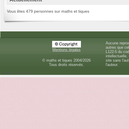
Vous êtes 479 personnes sur maths et tiques
Aucune reprod
autres que cel
Mentions légales
L122-5 du cod
intellectuelle,
© maths et tiques 2004/2026
site sans l'au
Tous droits réservés.
l'auteur.
dimanche 9 août 2026