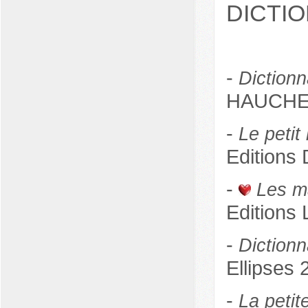
DICTI
-
Diction
HAUCHECO
-
Le petit
Editions
-
Les m
Editions
-
Diction
Ellipses 
-
La petit