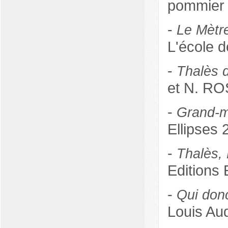
pommier
-
Le Mètre
L'école d
-
Thalès d
et N. ROS
-
Grand-m
Ellipses 
-
Thalès,
Editions 
-
Qui don
Louis Au