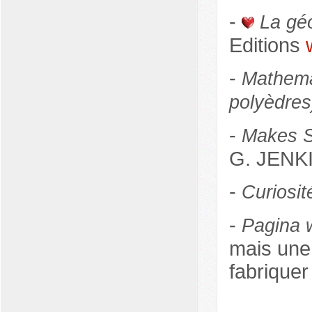
-
La géo
Editions
-
Mathema
polyèdres
-
Makes S
G. JENKI
-
Curiosi
-
Pagina 
mais une
fabriquer