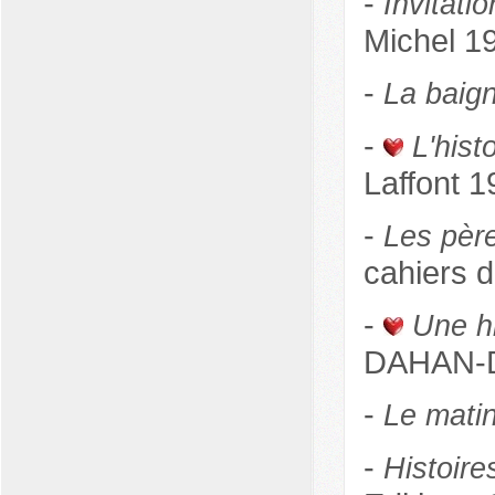
-
Invitat
Michel 1
-
La baig
-
L'hist
Laffont 
-
Les pèr
cahiers 
-
Une h
DAHAN-DA
-
Le mati
-
Histoire