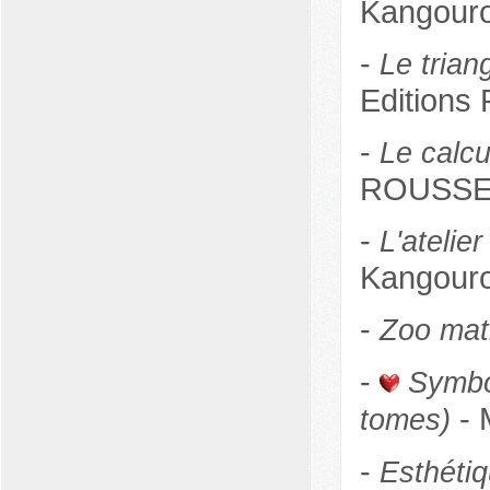
Kangour
-
Le triang
Editions
-
Le calcu
ROUSSELE
-
L'atelie
Kangour
-
Zoo mat
-
Symbo
- 
tomes)
-
Esthéti