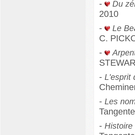
-
Du zér
2010
-
Le Be
C. PICKO
-
Arpent
STEWART
-
L'espri
Chemine
-
Les nomb
Tangente
-
Histoire