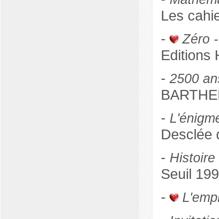
Les cahi
-
Zéro 
Editions
-
2500 an
BARTHELE
-
L'énigm
Desclée 
-
Histoir
Seuil 19
-
L'emp