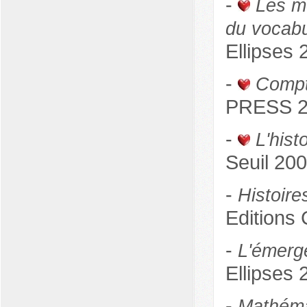
-
Les mo
du vocabu
Ellipses 
-
Compt
PRESS 2
-
L'his
Seuil 20
-
Histoire
Editions 
-
L'émerg
Ellipses 
-
Mathéma