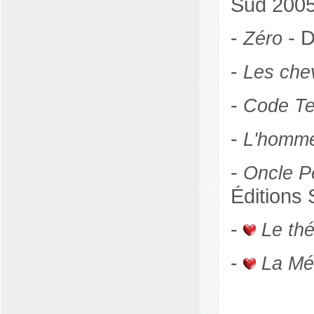
Sud 200
-
- D
Zéro
-
Les che
-
Code Te
-
L'homme 
-
Oncle Pe
Éditions 
-
Le th
-
La Mé