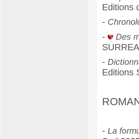
Editions 
-
Chronolo
-
Des m
SURREAU 
-
Diction
Editions 
ROMAN
-
La formu