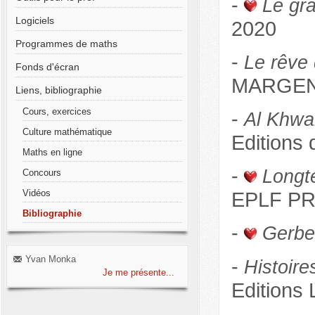
-
Le gr
Logiciels
2020
Programmes de maths
-
Le rêve
Fonds d'écran
MARGENS
Liens, bibliographie
Cours, exercices
-
Al Khwar
Culture mathématique
Editions
Maths en ligne
-
Longt
Concours
EPLF PR
Vidéos
Bibliographie
-
Gerber
Yvan Monka
-
Histoire
Je me présente...
Editions