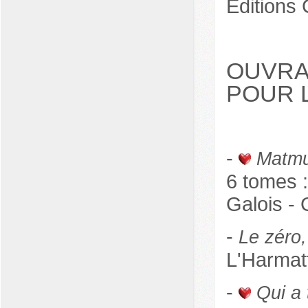
Editions
OUVRA
POUR 
-
Matmu
6 tomes 
Galois -
-
Le zéro,
L'Harmat
-
Qui a