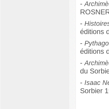
-
Archimèd
ROSNER e
-
Histoir
éditions
-
Pythago
éditions
-
Archimè
du Sorbi
-
Isaac N
Sorbier 