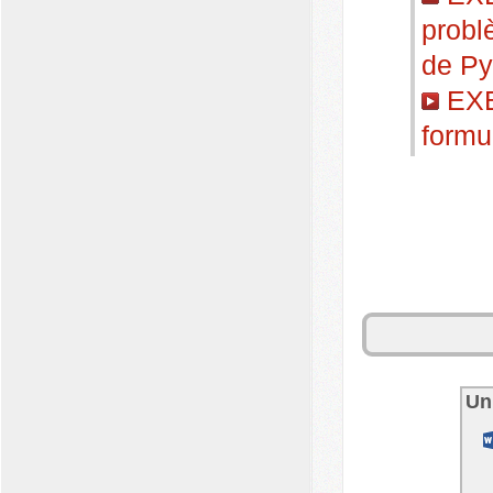
problè
de Py
EXE
formu
Un