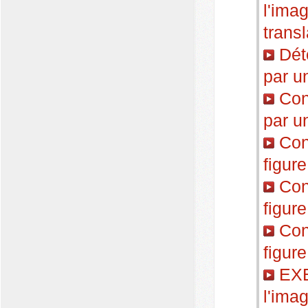
l'ima
transl
Déte
par u
Cons
par u
Cons
figure
Cons
figure
Cons
figure
EXE
l'ima