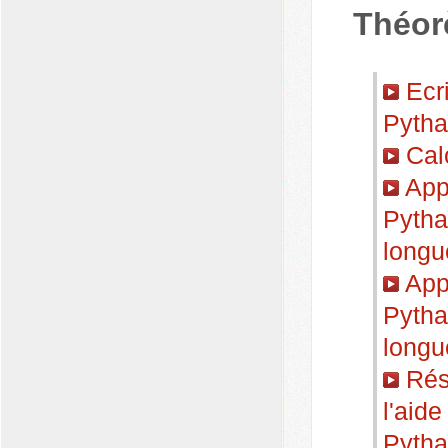
Théor
Ecri
Pytha
Calc
Appl
Pytha
longu
Appl
Pytha
longu
Rés
l'aid
Pytha