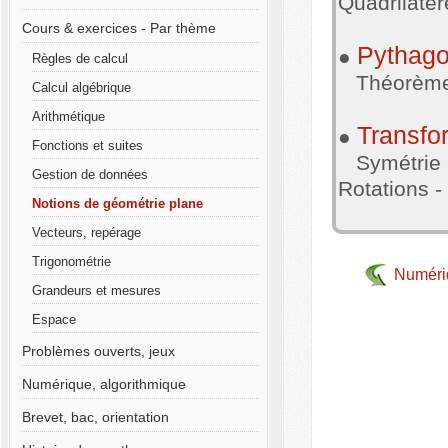
Quadrilatèr
Cours & exercices - Par thème
Pythago
●
Règles de calcul
Théorème 
Calcul algébrique
Arithmétique
Transfo
●
Fonctions et suites
Symétrie ax
Gestion de données
Rotations 
Notions de géométrie plane
Vecteurs, repérage
Trigonométrie
Numériq
Grandeurs et mesures
Espace
Problèmes ouverts, jeux
Numérique, algorithmique
Brevet, bac, orientation