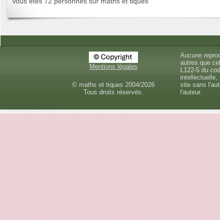
Vous êtes 72 personnes sur maths et tiques
Aucune reprod
autres que cel
Mentions légales
L122-5 du cod
intellectuelle,
© maths et tiques 2004/2026
site sans l'au
Tous droits réservés.
l'auteur.
dimanche 9 août 2026