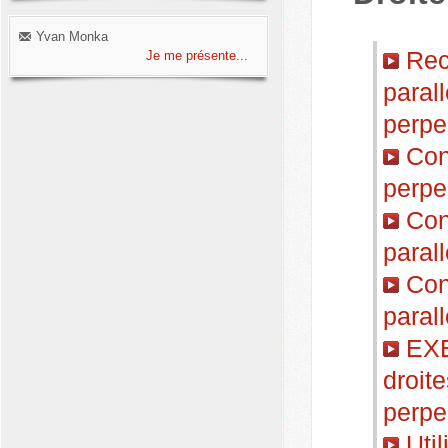
Yvan Monka
Reco
Je me présente...
parall
perpe
Cons
perpe
Cons
paral
Cons
paral
EXE
droite
perpe
Util