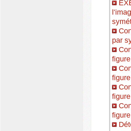
EXE
l'ima
symét
Cons
par s
Cons
figure
Cons
figure
Cons
figure
Cons
figure
Déte