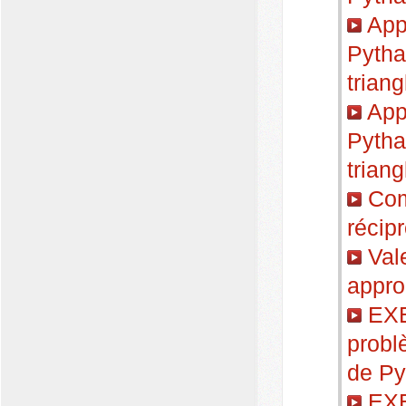
Appl
Pytha
triang
Appl
Pytha
triang
Com
récip
Vale
appr
EXE
problè
de Py
EXE