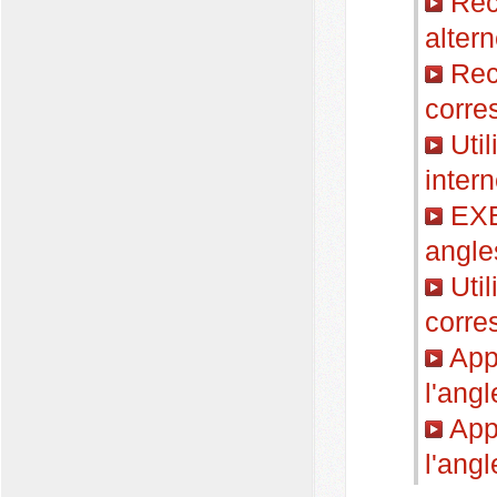
Reco
alter
Reco
corre
Util
inter
EXER
angle
Util
corre
Appl
l'angl
Appl
l'ang