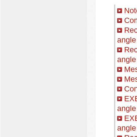
Not
Com
Reco
angle
Reco
angle
Mesu
Mesu
Cons
EXE
angle
EXE
angle