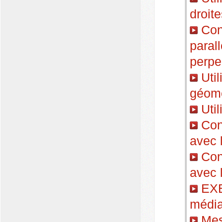
droite
Cons
parall
perpe
Util
géomé
Util
Cons
avec 
Cons
avec 
EXE
média
Mesu