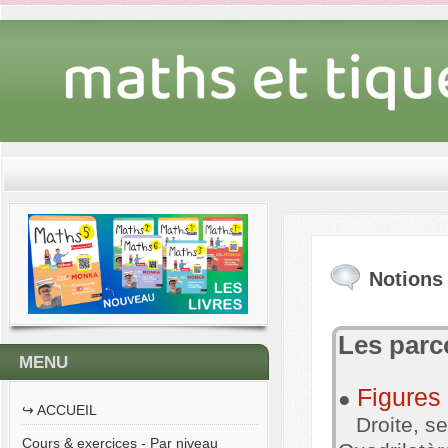
Notions
Les parc
MENU
Figures
●
↪︎ ACCUEIL
Droite, seg
Cours & exercices - Par niveau