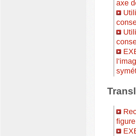
axe d
Util
conse
Util
conse
EXE
l'ima
symét
Trans
Reco
figure
EXE