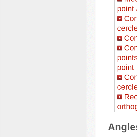
point
Conn
cercl
Cons
Cons
point
point
Cons
cercl
Reco
ortho
Angle